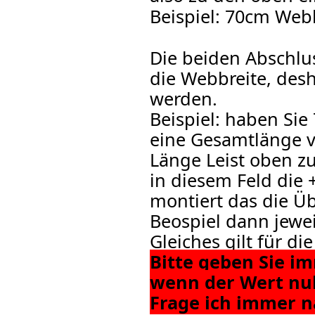
Beispiel: 70cm Web
Die beiden Abschluss
die Webbreite, de
werden.
Beispiel: haben Sie
eine Gesamtlänge v
Länge Leist oben z
in diesem Feld die 
montiert das die Üb
Beospiel dann jewei
Gleiches gilt für die
Bitte geben Sie i
wenn der Wert null
Frage ich immer n