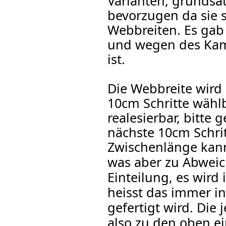
Varianten, grundsät
bevorzugen da sie s
Webbreiten. Es gab
und wegen des Kam
ist.
Die Webbreite wird 
10cm Schritte wählb
realesierbar, bitte 
nächste 10cm Schrit
Zwischenlänge kan
was aber zu Abwei
Einteilung, es wi
heisst das immer in
gefertigt wird. Di
also zu den oben ei