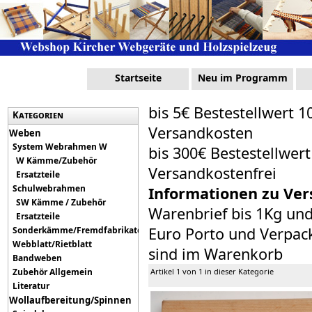
Startseite
Neu im Programm
bis 5€ Bestestellwert 1
Kategorien
Versandkosten
Weben
System Webrahmen W
bis 300€ Bestestellwer
W Kämme/Zubehör
Versandkostenfrei
Ersatzteile
Schulwebrahmen
Informationen zu Ver
SW Kämme / Zubehör
Warenbrief bis 1Kg un
Ersatzteile
Euro Porto und Verpack
Sonderkämme/Fremdfabrikate
Webblatt/Rietblatt
sind im Warenkorb
Bandweben
Zubehör Allgemein
Artikel 1 von 1 in dieser Kategorie
Literatur
Wollaufbereitung/Spinnen