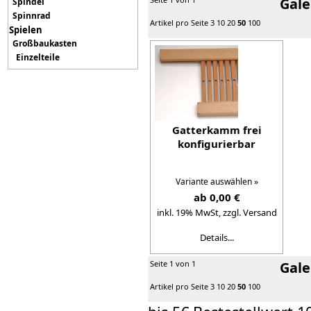
Gale
Spindel
Spinnrad
Artikel pro Seite
3
10
20
50
100
Spielen
Großbaukasten
Einzelteile
Gatterkamm frei
konfigurierbar
Variante auswählen »
ab 0,00 €
inkl. 19% MwSt,
zzgl. Versand
Details...
Seite 1 von 1
Gale
Artikel pro Seite
3
10
20
50
100