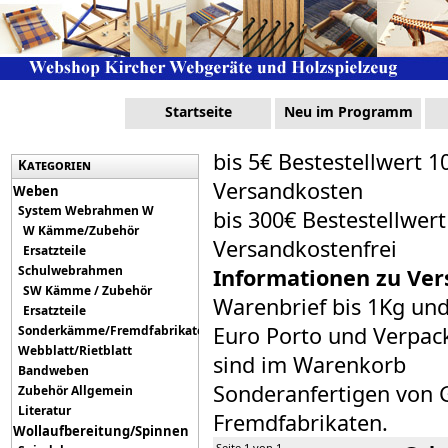
Startseite
Neu im Programm
bis 5€ Bestestellwert 1
Kategorien
Versandkosten
Weben
System Webrahmen W
bis 300€ Bestestellwer
W Kämme/Zubehör
Versandkostenfrei
Ersatzteile
Schulwebrahmen
Informationen zu Ver
SW Kämme / Zubehör
Warenbrief bis 1Kg un
Ersatzteile
Euro Porto und Verpack
Sonderkämme/Fremdfabrikate
Webblatt/Rietblatt
sind im Warenkorb
Bandweben
Sonderanfertigen von 
Zubehör Allgemein
Literatur
Fremdfabrikaten.
Wollaufbereitung/Spinnen
Seite 1 von 1