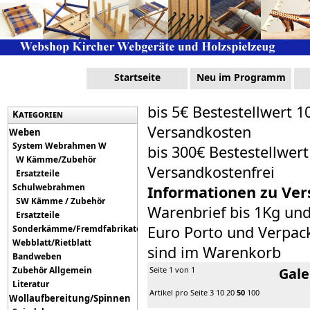
Startseite
Neu im Programm
bis 5€ Bestestellwert 1
Kategorien
Versandkosten
Weben
System Webrahmen W
bis 300€ Bestestellwer
W Kämme/Zubehör
Versandkostenfrei
Ersatzteile
Schulwebrahmen
Informationen zu Ver
SW Kämme / Zubehör
Warenbrief bis 1Kg un
Ersatzteile
Euro Porto und Verpack
Sonderkämme/Fremdfabrikate
Webblatt/Rietblatt
sind im Warenkorb
Bandweben
Zubehör Allgemein
Seite 1 von 1
Gale
Literatur
Artikel pro Seite
3
10
20
50
100
Wollaufbereitung/Spinnen