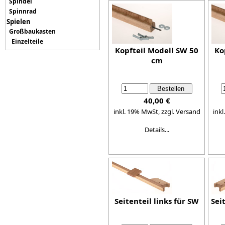
Spindel
Spinnrad
Spielen
Großbaukasten
Einzelteile
Kopfteil Modell SW 50
Ko
cm
40,00 €
inkl. 19% MwSt,
zzgl. Versand
ink
Details...
Seitenteil links für SW
Sei