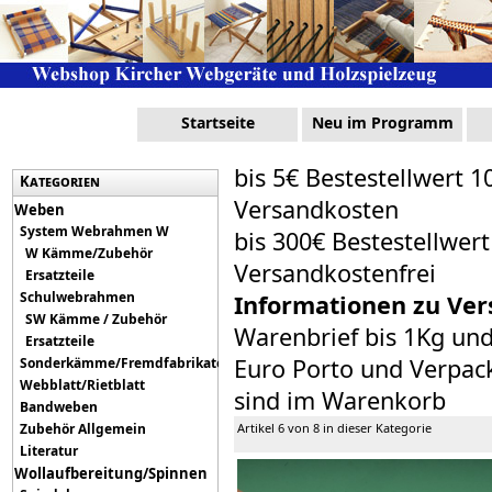
Startseite
Neu im Programm
bis 5€ Bestestellwert 1
Kategorien
Versandkosten
Weben
System Webrahmen W
bis 300€ Bestestellwer
W Kämme/Zubehör
Versandkostenfrei
Ersatzteile
Schulwebrahmen
Informationen zu Ver
SW Kämme / Zubehör
Warenbrief bis 1Kg un
Ersatzteile
Euro Porto und Verpack
Sonderkämme/Fremdfabrikate
Webblatt/Rietblatt
sind im Warenkorb
Bandweben
Zubehör Allgemein
Artikel 6 von 8 in dieser Kategorie
Literatur
Wollaufbereitung/Spinnen