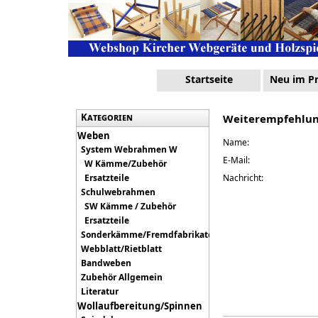
Startseite
Neu im 
Kategorien
Weiterempfehlu
Weben
Name:
System Webrahmen W
E-Mail:
W Kämme/Zubehör
Ersatzteile
Nachricht:
Schulwebrahmen
SW Kämme / Zubehör
Ersatzteile
Sonderkämme/Fremdfabrikate
Webblatt/Rietblatt
Bandweben
Zubehör Allgemein
Literatur
Wollaufbereitung/Spinnen