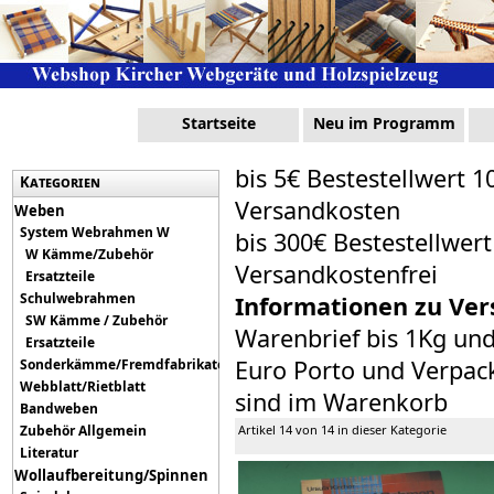
Startseite
Neu im Programm
bis 5€ Bestestellwert 1
Kategorien
Versandkosten
Weben
System Webrahmen W
bis 300€ Bestestellwer
W Kämme/Zubehör
Versandkostenfrei
Ersatzteile
Schulwebrahmen
Informationen zu Ver
SW Kämme / Zubehör
Warenbrief bis 1Kg un
Ersatzteile
Euro Porto und Verpack
Sonderkämme/Fremdfabrikate
Webblatt/Rietblatt
sind im Warenkorb
Bandweben
Zubehör Allgemein
Artikel 14 von 14 in dieser Kategorie
Literatur
Wollaufbereitung/Spinnen