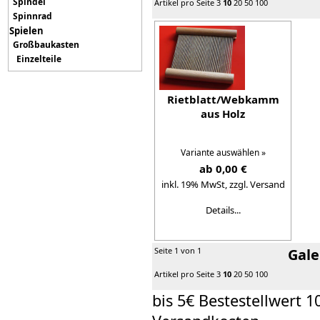
Spindel
Artikel pro Seite
3
10
20
50
100
Spinnrad
Spielen
Großbaukasten
Einzelteile
Rietblatt/Webkamm
aus Holz
Variante auswählen »
ab 0,00 €
inkl. 19% MwSt,
zzgl. Versand
Details...
Seite 1 von 1
Gale
Artikel pro Seite
3
10
20
50
100
bis 5€ Bestestellwert 1