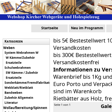
Startseite
Neu im Programm
bis 5€ Bestestellwert 1
Kategorien
Versandkosten
Weben
System Webrahmen W
bis 300€ Bestestellwer
W Kämme/Zubehör
Versandkostenfrei
Ersatzteile
Schulwebrahmen
Informationen zu Ver
SW Kämme / Zubehör
Warenbrief bis 1Kg un
Ersatzteile
Euro Porto und Verpack
Sonderkämme/Fremdfabrikate
Webblatt/Rietblatt
sind im Warenkorb
Bandweben
Rietbätter aus Holz, fr
Zubehör Allgemein
Literatur
Seite 1 von 1
Gale
Wollaufbereitung/Spinnen