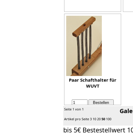
Paar Schafthalter für
WUVT
60,00 €
Seite 1 von 1
Gale
inkl. 19% MwSt,
zzgl. Versand
Artikel pro Seite
3
10
20
50
100
Details...
bis 5€ Bestestellwert 1