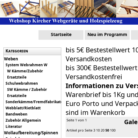
Startseite
Neu im Programm
bis 5€ Bestestellwert 1
Kategorien
Versandkosten
Weben
System Webrahmen W
bis 300€ Bestestellwer
W Kämme/Zubehör
Versandkostenfrei
Ersatzteile
Schulwebrahmen
Informationen zu Ver
SW Kämme / Zubehör
Warenbrief bis 1Kg un
Ersatzteile
Euro Porto und Verpack
Sonderkämme/Fremdfabrikate
Webblatt/Rietblatt
sind im Warenkorb
Bandweben
Zubehör Allgemein
Seite 1 von 1
Gale
Literatur
Artikel pro Seite
3
10
20
50
100
Wollaufbereitung/Spinnen