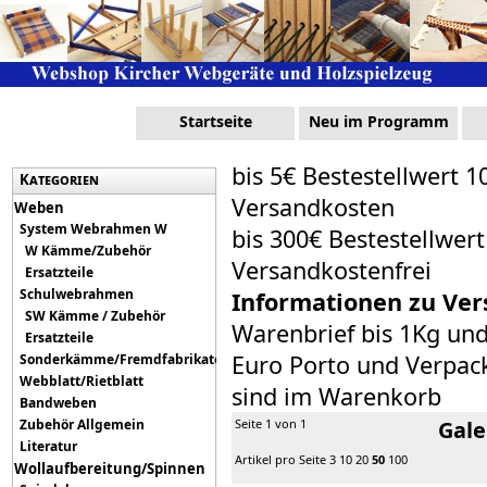
Startseite
Neu im Programm
bis 5€ Bestestellwert 1
Kategorien
Versandkosten
Weben
System Webrahmen W
bis 300€ Bestestellwer
W Kämme/Zubehör
Versandkostenfrei
Ersatzteile
Schulwebrahmen
Informationen zu Ver
SW Kämme / Zubehör
Warenbrief bis 1Kg un
Ersatzteile
Euro Porto und Verpack
Sonderkämme/Fremdfabrikate
Webblatt/Rietblatt
sind im Warenkorb
Bandweben
Zubehör Allgemein
Seite 1 von 1
Gale
Literatur
Artikel pro Seite
3
10
20
50
100
Wollaufbereitung/Spinnen