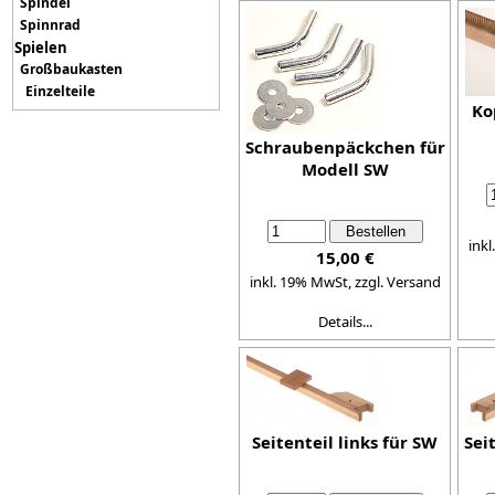
Spindel
Spinnrad
Spielen
Großbaukasten
Einzelteile
Ko
Schraubenpäckchen für
Modell SW
ink
15,00 €
inkl. 19% MwSt,
zzgl. Versand
Details...
Seitenteil links für SW
Sei