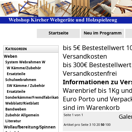
Startseite
Neu im Programm
bis 5€ Bestestellwert 1
Kategorien
Versandkosten
Weben
System Webrahmen W
bis 300€ Bestestellwer
W Kämme/Zubehör
Versandkostenfrei
Ersatzteile
Schulwebrahmen
Informationen zu Ver
SW Kämme / Zubehör
Warenbrief bis 1Kg un
Ersatzteile
Euro Porto und Verpack
Sonderkämme/Fremdfabrikate
Webblatt/Rietblatt
sind im Warenkorb
Bandweben
Zubehör Allgemein
Seite 1 von 1
Gale
Literatur
Artikel pro Seite
3
10
20
50
100
Wollaufbereitung/Spinnen