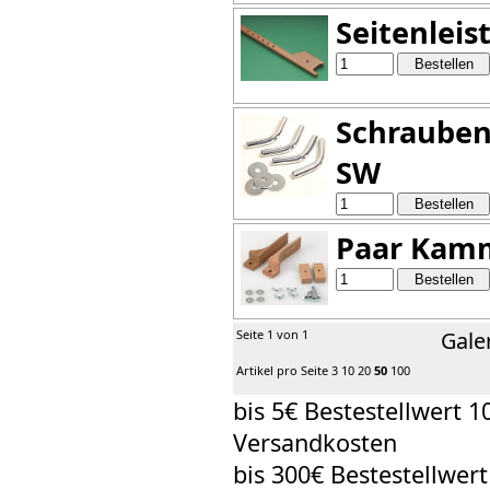
Seitenlei
Schrauben
SW
Paar Kamm
Seite 1 von 1
Gale
Artikel pro Seite
3
10
20
50
100
bis 5€ Bestestellwert 1
Versandkosten
bis 300€ Bestestellwer