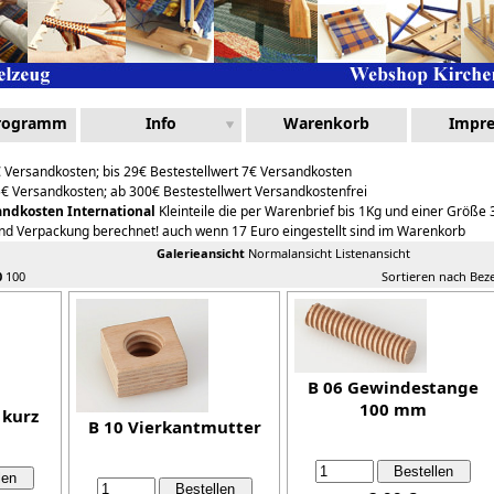
Programm
Info
Warenkorb
Impr
€ Versandkosten; bis 29€ Bestestellwert 7€ Versandkosten
5€ Versandkosten; ab 300€ Bestestellwert Versandkostenfrei
andkosten International
Kleinteile die per Warenbrief bis 1Kg und einer Größ
und Verpackung berechnet! auch wenn 17 Euro eingestellt sind im Warenkorb
Galerieansicht
Normalansicht
Listenansicht
0
100
Sortieren nach Be
B 06 Gewindestange
100 mm
 kurz
B 10 Vierkantmutter