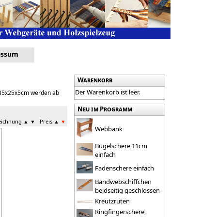
essum
Warenkorb
Der Warenkorb ist leer.
e 35x25x5cm werden ab
Neu im Programm
zeichnung
▲
▼
Preis
▲
▼
Webbank
Bügelschere 11cm
einfach
Fadenschere einfach
Bandwebschiffchen
beidseitig geschlossen
Kreutzruten
Ringfingerschere,