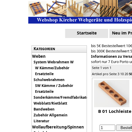
Startseite
Neu im 
bis 5€ Bestestellwert 10
Kategorien
bis 300€ Bestestellwert 
Weben
Informationen zu Vers
sofort nur 7 Euro Porto 
System Webrahmen W
W Kämme/Zubehör
Seite 1 von 1
Ersatzteile
Artikel pro Seite
3
10
20
5
Schulwebrahmen
SW Kämme / Zubehör
Ersatzteile
Sonderkämme/Fremdfabrikate
Webblatt/Rietblatt
Bandweben
B 01 Lochleiste
Zubehör Allgemein
Literatur
Wollaufbereitung/Spinnen