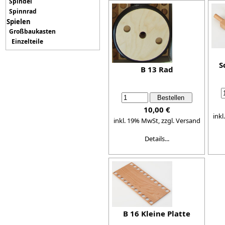
Spindel
Spinnrad
Spielen
Großbaukasten
Einzelteile
S
B 13 Rad
10,00 €
ink
inkl. 19% MwSt,
zzgl. Versand
Details...
B 16 Kleine Platte