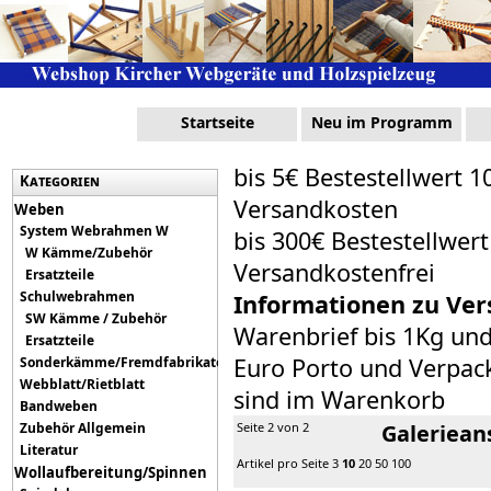
Startseite
Neu im Programm
bis 5€ Bestestellwert 1
Kategorien
Versandkosten
Weben
System Webrahmen W
bis 300€ Bestestellwer
W Kämme/Zubehör
Versandkostenfrei
Ersatzteile
Schulwebrahmen
Informationen zu Ver
SW Kämme / Zubehör
Warenbrief bis 1Kg un
Ersatzteile
Euro Porto und Verpack
Sonderkämme/Fremdfabrikate
Webblatt/Rietblatt
sind im Warenkorb
Bandweben
Zubehör Allgemein
Seite 2 von 2
Galeriean
Literatur
Artikel pro Seite
3
10
20
50
100
Wollaufbereitung/Spinnen