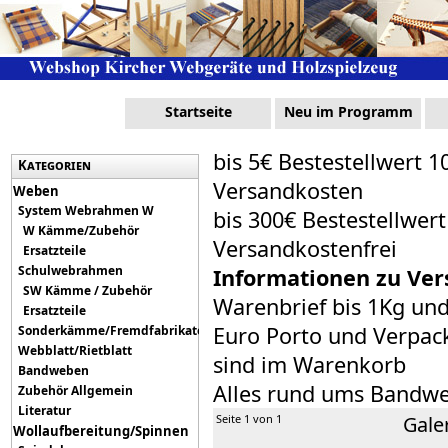
Startseite
Neu im Programm
bis 5€ Bestestellwert 1
Kategorien
Versandkosten
Weben
System Webrahmen W
bis 300€ Bestestellwer
W Kämme/Zubehör
Versandkostenfrei
Ersatzteile
Schulwebrahmen
Informationen zu Ver
SW Kämme / Zubehör
Warenbrief bis 1Kg un
Ersatzteile
Euro Porto und Verpack
Sonderkämme/Fremdfabrikate
Webblatt/Rietblatt
sind im Warenkorb
Bandweben
Alles rund ums Bandw
Zubehör Allgemein
Literatur
Seite 1 von 1
Gale
Wollaufbereitung/Spinnen