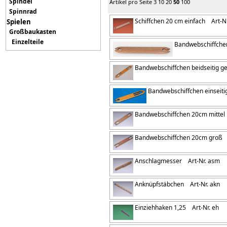
Spindel
Artikel pro Seite
3
10
20
50
100
Spinnrad
Schiffchen 20 cm einfach
Art-Nr
Spielen
Großbaukasten
Einzelteile
Bandwebschiffche
Bandwebschiffchen beidseitig g
Bandwebschiffchen einseiti
Bandwebschiffchen 20cm mittel
Bandwebschiffchen 20cm groß
A
Anschlagmesser
Art-Nr. asm
Anknüpfstäbchen
Art-Nr. akn
Einziehhaken 1,25
Art-Nr. eh