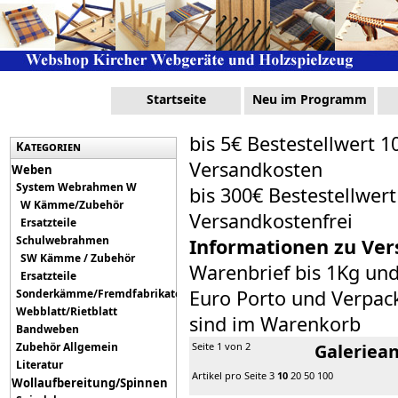
Startseite
Neu im Programm
bis 5€ Bestestellwert 1
Kategorien
Versandkosten
Weben
System Webrahmen W
bis 300€ Bestestellwer
W Kämme/Zubehör
Versandkostenfrei
Ersatzteile
Schulwebrahmen
Informationen zu Ver
SW Kämme / Zubehör
Warenbrief bis 1Kg un
Ersatzteile
Euro Porto und Verpack
Sonderkämme/Fremdfabrikate
Webblatt/Rietblatt
sind im Warenkorb
Bandweben
Zubehör Allgemein
Seite 1 von 2
Galeriean
Literatur
Artikel pro Seite
3
10
20
50
100
Wollaufbereitung/Spinnen