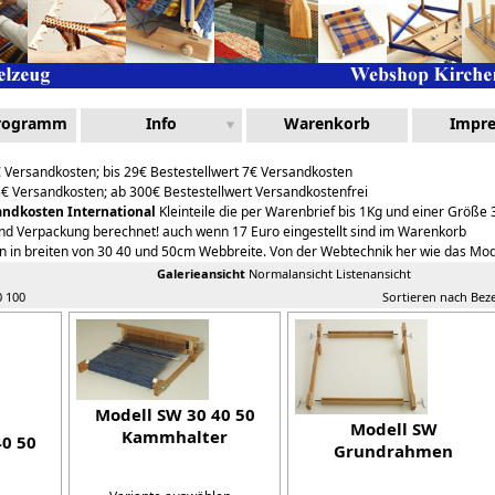
Programm
Info
Warenkorb
Impr
€ Versandkosten; bis 29€ Bestestellwert 7€ Versandkosten
5€ Versandkosten; ab 300€ Bestestellwert Versandkostenfrei
andkosten International
Kleinteile die per Warenbrief bis 1Kg und einer Größ
und Verpackung berechnet! auch wenn 17 Euro eingestellt sind im Warenkorb
 in breiten von 30 40 und 50cm Webbreite. Von der Webtechnik her wie das Mod
Galerieansicht
Normalansicht
Listenansicht
0
100
Sortieren nach Be
Modell SW 30 40 50
Modell SW
Kammhalter
40 50
Grundrahmen