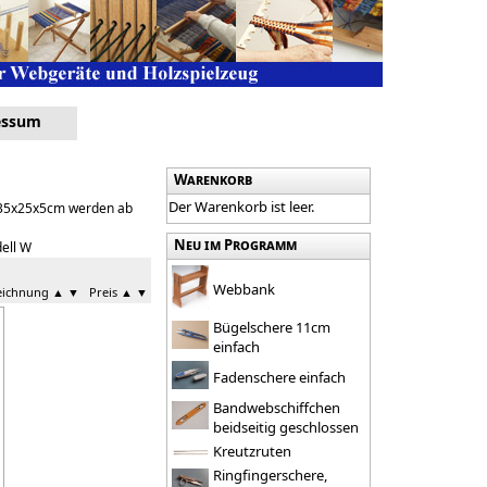
essum
Warenkorb
Der Warenkorb ist leer.
e 35x25x5cm werden ab
Neu im Programm
ell W
Webbank
zeichnung
▲
▼
Preis
▲
▼
Bügelschere 11cm
einfach
Fadenschere einfach
Bandwebschiffchen
beidseitig geschlossen
Kreutzruten
Ringfingerschere,