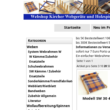
Startseite
Neu im 
bis 5€ Bestestellwert 10
Kategorien
bis 300€ Bestestellwert 
Weben
Informationen zu Vers
sofort nur 7 Euro Porto 
System Webrahmen W
Ein einfacher Webrahmen
W Kämme/Zubehör
Seite 1 von 1
Ersatzteile
Artikel pro Seite
3
10
20
5
Schulwebrahmen
SW Kämme / Zubehör
Ersatzteile
Sonderkämme/Fremdfabrikate
Webblatt/Rietblatt
Bandweben
Zubehör Allgemein
Modell SW 30 
Literatur
Wollaufbereitung/Spinnen